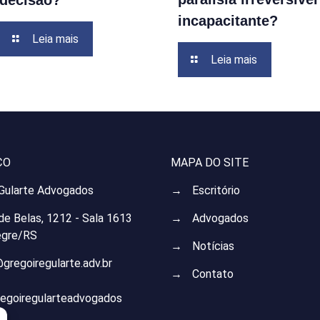
decisão?
incapacitante?
Leia mais
Leia mais
ÇO
MAPA DO SITE
 Gularte Advogados
→
Escritório
 de Belas, 1212 - Sala 1613
→
Advogados
egre/RS
→
Notícias
gregoiregularte.adv.br
→
Contato
regoiregularteadvogados