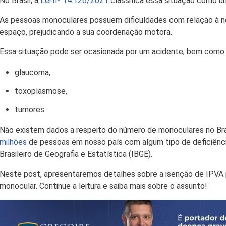
No Brasil, a
Lei nº 14.126/2021
classifica essa situação como um
As pessoas monoculares possuem dificuldades com relação à no
espaço, prejudicando a sua coordenação motora.
Essa situação pode ser ocasionada por um acidente, bem como 
glaucoma,
toxoplasmose,
tumores.
Não existem dados a respeito do número de monoculares no Br
milhões
de pessoas em nosso país com algum tipo de deficiênci
Brasileiro de Geografia e Estatística (IBGE).
Neste post, apresentaremos detalhes sobre a isenção de IPVA
monocular. Continue a leitura e saiba mais sobre o assunto!