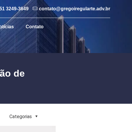
51 3249-3649
contato@gregoiregularte.adv.br
otícias
Contato
ção de
Categorias