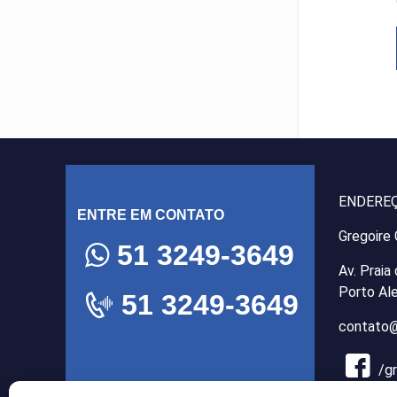
ENDERE
ENTRE EM CONTATO
Gregoire
51 3249-3649
Av. Praia
Porto Al
51 3249-3649
contato@
/g