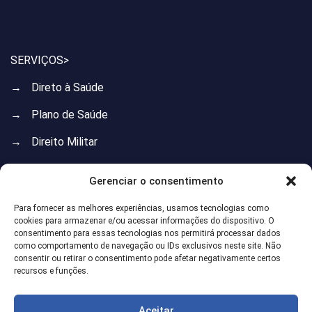
SERVIÇOS>
→
Direto à Saúde
→
Plano de Saúde
→
Direito Militar
→
Direito do Trabalho
Gerenciar o consentimento
→
Direito Previdenciário
Para fornecer as melhores experiências, usamos tecnologias como
cookies para armazenar e/ou acessar informações do dispositivo. O
→
Direito de Família
consentimento para essas tecnologias nos permitirá processar dados
como comportamento de navegação ou IDs exclusivos neste site. Não
→
Direito Imobiliário
consentir ou retirar o consentimento pode afetar negativamente certos
recursos e funções.
→
Direito Administrativo
→
Direito do Consumidor
Aceitar