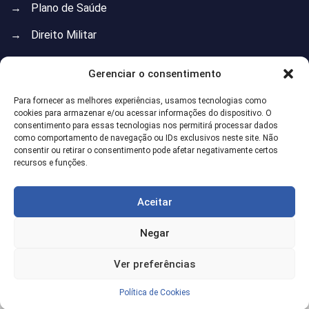
→
Plano de Saúde
→
Direito Militar
→
Direito do Trabalho
Gerenciar o consentimento
→
Direito Previdenciário
Para fornecer as melhores experiências, usamos tecnologias como
cookies para armazenar e/ou acessar informações do dispositivo. O
→
Direito de Família
consentimento para essas tecnologias nos permitirá processar dados
como comportamento de navegação ou IDs exclusivos neste site. Não
→
Direito Imobiliário
consentir ou retirar o consentimento pode afetar negativamente certos
recursos e funções.
→
Direito Administrativo
→
Direito do Consumidor
Aceitar
→
Isenção do Imposto de Renda
Negar
Ver preferências
©
2026
Gregoire Gularte. Todos Direitos Reservados. Desenvolvido por
Marke Consultoria SEO
.
Política de Cookies