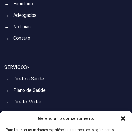
→
Escritório
→
Advogados
→
Notícias
→
Contato
SERVIÇOS>
→
Direto à Saúde
→
Plano de Saúde
→
Direito Militar
→
Direito do Trabalho
Gerenciar o consentimento
→
Direito Previdenciário
Para fornecer as melhores experiências, usamos tecnologias como