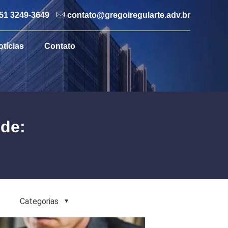
51 3249-3649
contato@gregoiregularte.adv.br
otícias
Contato
úde:
Categorias