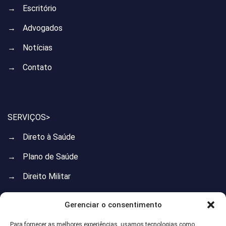
→
Escritório
→
Advogados
→
Notícias
→
Contato
SERVIÇOS>
→
Direto à Saúde
→
Plano de Saúde
→
Direito Militar
→
Direito do Trabalho
Gerenciar o consentimento
→
Direito Previdenciário
Para fornecer as melhores experiências, usamos tecnologias como