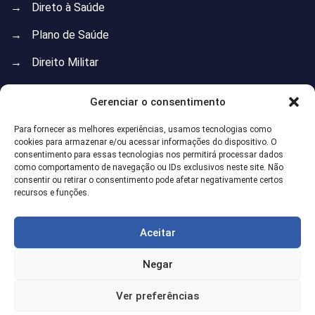
→
Direto à Saúde
→
Plano de Saúde
→
Direito Militar
→
Direito do Trabalho
Gerenciar o consentimento
→
Direito Previdenciário
Para fornecer as melhores experiências, usamos tecnologias como
cookies para armazenar e/ou acessar informações do dispositivo. O
→
Direito de Família
consentimento para essas tecnologias nos permitirá processar dados
como comportamento de navegação ou IDs exclusivos neste site. Não
→
Direito Imobiliário
consentir ou retirar o consentimento pode afetar negativamente certos
recursos e funções.
→
Direito Administrativo
→
Direito do Consumidor
Aceitar
→
Isenção do Imposto de Renda
Negar
Ver preferências
©
2026
Gregoire Gularte. Todos Direitos Reservados. Desenvolvido por
Marke Consultoria SEO
.