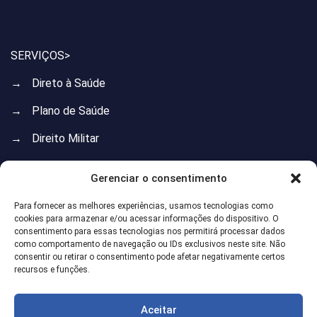
SERVIÇOS>
→
Direto à Saúde
→
Plano de Saúde
→
Direito Militar
→
Direito do Trabalho
Gerenciar o consentimento
→
Direito Previdenciário
Para fornecer as melhores experiências, usamos tecnologias como
cookies para armazenar e/ou acessar informações do dispositivo. O
→
Direito de Família
consentimento para essas tecnologias nos permitirá processar dados
como comportamento de navegação ou IDs exclusivos neste site. Não
→
Direito Imobiliário
consentir ou retirar o consentimento pode afetar negativamente certos
recursos e funções.
→
Direito Administrativo
→
Direito do Consumidor
Aceitar