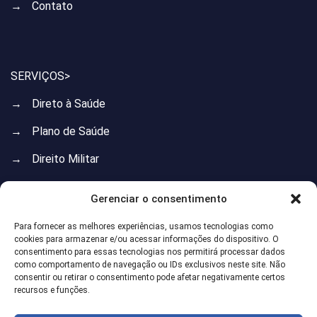
→
Contato
SERVIÇOS>
→
Direto à Saúde
→
Plano de Saúde
→
Direito Militar
→
Direito do Trabalho
Gerenciar o consentimento
→
Direito Previdenciário
Para fornecer as melhores experiências, usamos tecnologias como
cookies para armazenar e/ou acessar informações do dispositivo. O
→
Direito de Família
consentimento para essas tecnologias nos permitirá processar dados
como comportamento de navegação ou IDs exclusivos neste site. Não
→
Direito Imobiliário
consentir ou retirar o consentimento pode afetar negativamente certos
recursos e funções.
→
Direito Administrativo