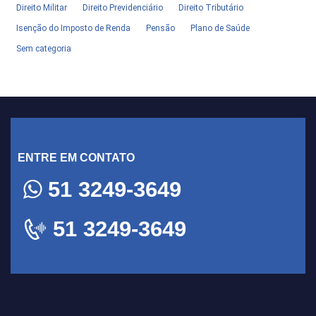
Direito Militar
Direito Previdenciário
Direito Tributário
Isenção do Imposto de Renda
Pensão
Plano de Saúde
Sem categoria
ENTRE EM CONTATO
51 3249-3649
51 3249-3649