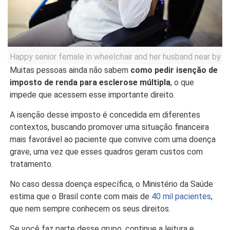
Happy senior female in wheelchair and her husband near by
Muitas pessoas ainda não sabem
como pedir isenção de
imposto de renda para esclerose múltipla
, o que
impede que acessem esse importante direito.
A isenção desse imposto é concedida em diferentes
contextos, buscando promover uma situação financeira
mais favorável ao paciente que convive com uma doença
grave, uma vez que esses quadros geram custos com
tratamento.
No caso dessa doença específica, o Ministério da Saúde
estima que o Brasil conte com mais de
40 mil pacientes
,
que nem sempre conhecem os seus direitos.
Se você faz parte desse grupo, continue a leitura e