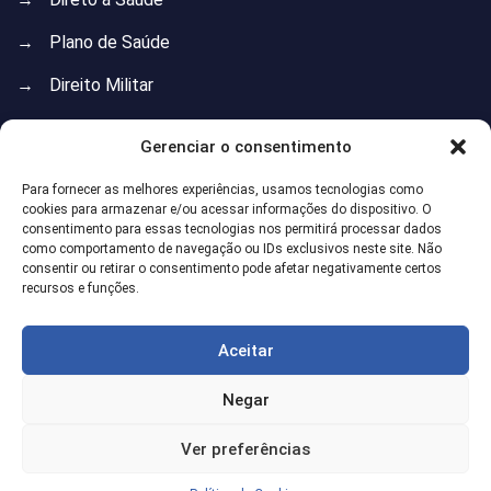
→
Plano de Saúde
→
Direito Militar
→
Direito do Trabalho
Gerenciar o consentimento
→
Direito Previdenciário
Para fornecer as melhores experiências, usamos tecnologias como
cookies para armazenar e/ou acessar informações do dispositivo. O
→
Direito de Família
consentimento para essas tecnologias nos permitirá processar dados
como comportamento de navegação ou IDs exclusivos neste site. Não
→
Direito Imobiliário
consentir ou retirar o consentimento pode afetar negativamente certos
recursos e funções.
→
Direito Administrativo
→
Direito do Consumidor
Aceitar
→
Isenção do Imposto de Renda
Negar
Ver preferências
©
2026
Gregoire Gularte. Todos Direitos Reservados. Desenvolvido por
Marke Consultoria SEO
.