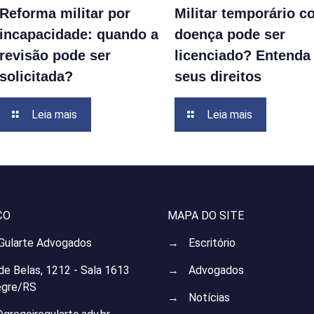
Reforma militar por
Militar temporário 
incapacidade: quando a
doença pode ser
revisão pode ser
licenciado? Entenda
solicitada?
seus direitos
Leia mais
Leia mais
ÇO
MAPA DO SITE
 Gularte Advogados
→
Escritório
 de Belas, 1212 - Sala 1613
→
Advogados
egre/RS
→
Notícias