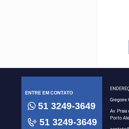
ENDERE
ENTRE EM CONTATO
Gregoire
51 3249-3649
Av. Praia
Porto Al
51 3249-3649