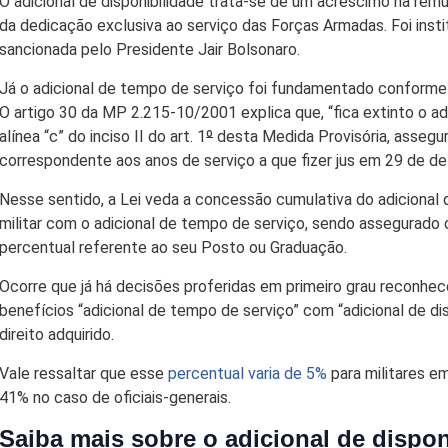
O adicional de disponibilidade trata-se de um acréscimo na rem
da dedicação exclusiva ao serviço das Forças Armadas. Foi inst
sancionada pelo Presidente Jair Bolsonaro.
Já o adicional de tempo de serviço foi fundamentado conform
O artigo 30 da MP 2.215-10/2001 explica que, “fica extinto o ad
alínea “c” do inciso II do art. 1
º
desta Medida Provisória, assegur
correspondente aos anos de serviço a que fizer jus em 29 de d
Nesse sentido, a Lei veda a concessão cumulativa do adicional
militar com o adicional de tempo de serviço, sendo assegurado 
percentual referente ao seu Posto ou Graduação.
Ocorre que já há decisões proferidas em primeiro grau reconhe
benefícios “adicional de tempo de serviço” com “adicional de dis
direito adquirido.
Vale ressaltar que esse
percentual varia de 5%
para militares em
41% no caso de oficiais-generais.
Saiba mais sobre o adicional de dispon