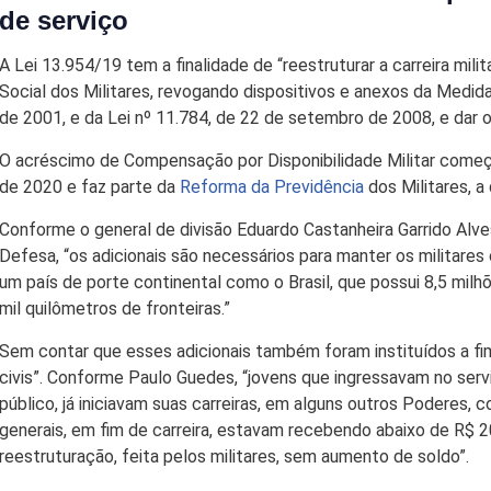
de serviço
A Lei 13.954/19 tem a finalidade de “reestruturar a carreira mil
Social dos Militares, revogando dispositivos e anexos da Medida
de 2001, e da Lei nº 11.784, de 22 de setembro de 2008, e dar o
O acréscimo de Compensação por Disponibilidade Militar começou
de 2020 e faz parte da
Reforma da Previdência
dos Militares, a
Conforme o general de divisão Eduardo Castanheira Garrido Alve
Defesa, “os adicionais são necessários para manter os militare
um país de porte continental como o Brasil, que possui 8,5 mil
mil quilômetros de fronteiras.”
Sem contar que esses adicionais também foram instituídos a fim 
civis”. Conforme Paulo Guedes, “jovens que ingressavam no servi
público, já iniciavam suas carreiras, em alguns outros Poderes, 
generais, em fim de carreira, estavam recebendo abaixo de R$ 20
reestruturação, feita pelos militares, sem aumento de soldo”.