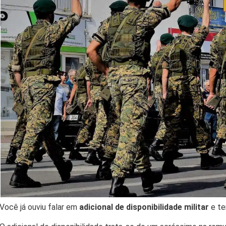
Você já ouviu falar em
adicional de disponibilidade militar
e te