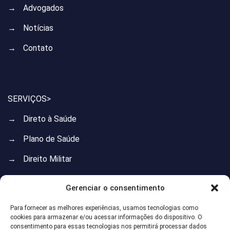
→
Advogados
→
Notícias
→
Contato
SERVIÇOS>
→
Direto à Saúde
→
Plano de Saúde
→
Direito Militar
→
Direito do Trabalho
Gerenciar o consentimento
→
Direito Previdenciário
Para fornecer as melhores experiências, usamos tecnologias como
cookies para armazenar e/ou acessar informações do dispositivo. O
→
Direito de Família
consentimento para essas tecnologias nos permitirá processar dados