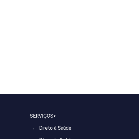
SERVIÇOS>
→
Direto à Saúde